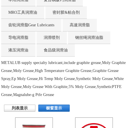
MRO工具润滑油
密封胶&粘合剂
齿轮润滑脂Gear Lubricants
高速润滑脂
导电润滑脂
润滑喷剂
钢丝绳润滑油脂
液压润滑油
食品级润滑油
METALUB supply specialty lubricant,include graphite grease,Moly Graphite
Grease,Moly Grease,High Temperature Graphite Grease,Graphite Grease
Spray,Ep Moly Grease,Hi Temp Moly Grease,Synthetic Moly Grease,White
Moly Grease,Moly Grease With Graphite,5% Moly Grease,SyntheticPTFE
Grease,Magnalube-g Ptfe Grease
列表显示
橱窗显示