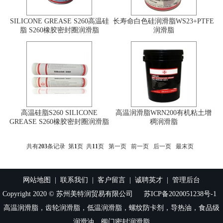
SILICONE GREASE S260高温硅
长寿命白色硅润滑脂WS23+PTFE
脂 S260橡胶密封圈润滑脂
润滑脂
高温硅脂S260 SILICONE
高温润滑脂WRN200有机粘土增
GREASE S260橡胶密封圈润滑脂
稠润滑脂
共有
203
条记录 第
1
页 共
11
页
第一页
前一页
后一页
最末页
网站地图
|
联系我们
|
客户留言
|
诚聘英才
|
管理后台
Copyright 2020 © 苏州美特润贸易有限公司
苏ICP备2020051238号-1
高温润滑脂，齿轮润滑脂，低温润滑脂，螺纹防卡剂，导热油，食品级
润滑油，阀门密封润滑脂