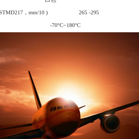
STMD217，mm/10 ) 265 -295
围 -70°C~180°C