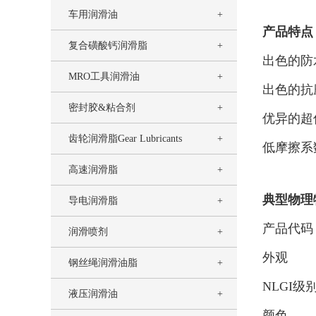
车用润滑油
产品特点
复合磺酸钙润滑脂
出色的防
MRO工具润滑油
出色的抗
密封胶&粘合剂
优异的超
齿轮润滑脂Gear Lubricants
低摩擦系
高速润滑脂
典型物理
导电润滑脂
产品
润滑喷剂
外
钢丝绳润滑油脂
NL
液压润滑油
颜