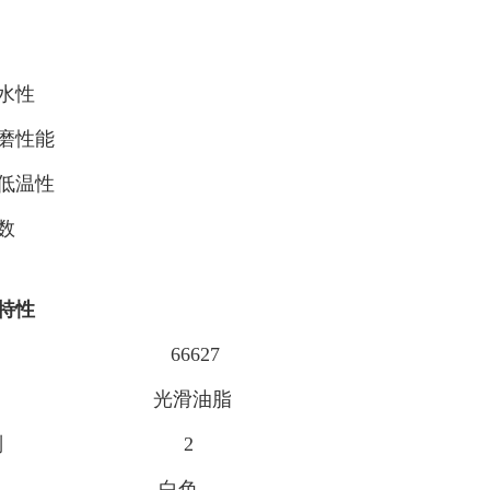
水性
磨性能
低温性
数
特性
代码 66627
观 光滑油脂
GI级别 2
色 白色