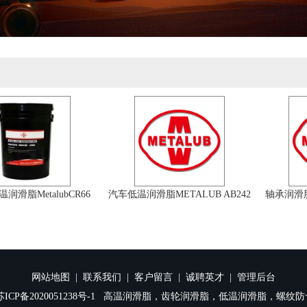
润滑脂MetalubCR66
汽车低温润滑脂METALUB AB242
轴承润滑
网站地图
|
联系我们
|
客户留言
|
诚聘英才
|
管理后台
苏ICP备2020051238号-1
高温润滑脂，齿轮润滑脂，低温润滑脂，螺纹防