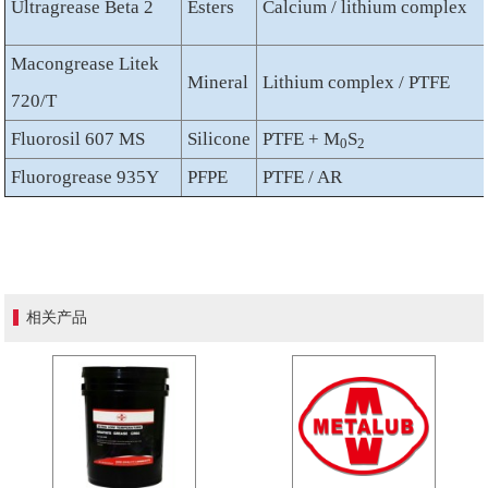
Ultragrease Beta 2
Esters
Calcium / lithium complex
Macongrease Litek
Mineral
Lithium complex / PTFE
720/T
Fluorosil 607 MS
Silicone
PTFE + M
S
0
2
Fluorogrease 935Y
PFPE
PTFE / AR
相关产品