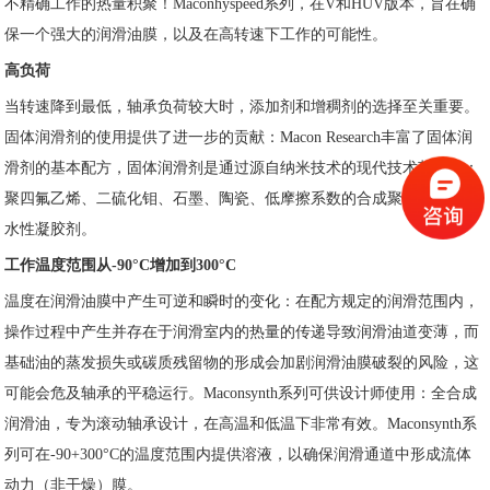
不精确工作的热量积聚！Maconhyspeed系列，在V和HUV版本，旨在确
保一个强大的润滑油膜，以及在高转速下工作的可能性。
高负荷
当转速降到最低，轴承负荷较大时，添加剂和增稠剂的选择至关重要。
固体润滑剂的使用提供了进一步的贡献：Macon Research丰富了固体润
滑剂的基本配方，固体润滑剂是通过源自纳米技术的现代技术获得的：
聚四氟乙烯、二硫化钼、石墨、陶瓷、低摩擦系数的合成聚合物和高吸
水性凝胶剂。
工作温度范围从-90°C增加到300°C
温度在润滑油膜中产生可逆和瞬时的变化：在配方规定的润滑范围内，
操作过程中产生并存在于润滑室内的热量的传递导致润滑油道变薄，而
基础油的蒸发损失或碳质残留物的形成会加剧润滑油膜破裂的风险，这
可能会危及轴承的平稳运行。Maconsynth系列可供设计师使用：全合成
润滑油，专为滚动轴承设计，在高温和低温下非常有效。Maconsynth系
列可在-90+300°C的温度范围内提供溶液，以确保润滑通道中形成流体
动力（非干燥）膜。