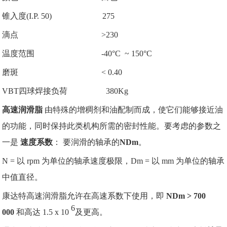
锥入度(I.P. 50) 275
滴点 >230
温度范围 -40°C ~ 150°C
磨斑 < 0.40
VBT四球焊接负荷 380Kg
高速润滑脂
由特殊的增稠剂和油配制而成，使它们能够接近油
的功能，同时保持此类机构所需的密封性能。
要考虑的参数之
一是
速度系数
：
要润滑的轴承的
NDm
。
N = 以 rpm 为单位的轴承速度极限，Dm = 以 mm 为单位的轴承
中值直径。
康达特高速润滑脂允许在高速系数下使用，即
NDm > 700
6
000
和高达 1.5 x 10
及更高。