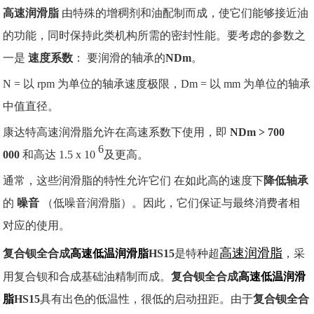
高速润滑脂
由特殊的增稠剂和油配制而成，使它们能够接近油
的功能，同时保持此类机构所需的密封性能。
要考虑的参数之
一是
速度系数
：
要润滑的轴承的
NDm
。
N = 以 rpm 为单位的轴承速度极限，Dm = 以 mm 为单位的轴承
中值直径。
康达特高速润滑脂允许在高速系数下使用，即
NDm > 700
6
000
和高达 1.5 x 10
及更高。
通常，这些润滑脂的特性允许它们
在如此高的速度下
降低
轴承
的
噪音
（低噪音润滑脂）。
因此，它们保证与最终消费者相
对应的使用。
高速润滑脂
复合钡全合成
高速低温润滑脂
HS15
是特种超
，采
用复合钡和合成基础油精制而成。
复合钡全合成
高速低温润滑
脂
HS15
具有出色的低温性，很低的启动扭距。由于
复合钡全合